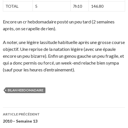
TOTAL
5
7h10
146.80
Encore un cr hebdomadaire posté un peu tard (2 semaines
après, on se rapelle de rien).
A noter, une légère lassitude habituelle après une grosse course
objectif. Une reprise de la natation légère (avec une épaule
encore un peu bizarre). Enfin un genou gauche un peu fragile, et
qui a donc permis ou forcé, un week-end relache bien sympa
(sauf pour les heures d’entrainement).
BILAN HEBDOMADAIRE
Navigation
ARTICLE PRÉCÉDENT
des
2010 – Semaine 13