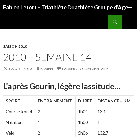
Fabien Letort – Triathlète Duathlète Groupe d'Age
ALLER
Recherche
AU
CONTENU
SAISON 2010
2010 – SEMAINE 14
19 AVRIL 2010
FABIEN
LAISSER UN COMMENTAIRE
L’après Gourin, légère lassitude…
SPORT
ENTRAINEMENT
DURÉE
DISTANCE – KM
Course à pied
2
1h04
13.1
Natation
1
1h00
1
Vélo
2
5h06
132.7