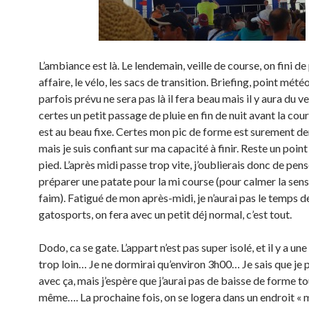
L’ambiance est là. Le lendemain, veille de course, on fini de
affaire, le vélo, les sacs de transition. Briefing, point météo
parfois prévu ne sera pas là il fera beau mais il y aura du ven
certes un petit passage de pluie en fin de nuit avant la cou
est au beau fixe. Certes mon pic de forme est surement de
mais je suis confiant sur ma capacité à finir. Reste un poin
pied. L’après midi passe trop vite, j’oublierais donc de pen
préparer une patate pour la mi course (pour calmer la sen
faim). Fatigué de mon après-midi, je n’aurai pas le temps d
gatosports, on fera avec un petit déj normal, c’est tout.
Dodo, ca se gate. L’appart n’est pas super isolé, et il y a une
trop loin… Je ne dormirai qu’environ 3h00… Je sais que je 
avec ça, mais j’espère que j’aurai pas de baisse de forme t
même…. La prochaine fois, on se logera dans un endroit « 