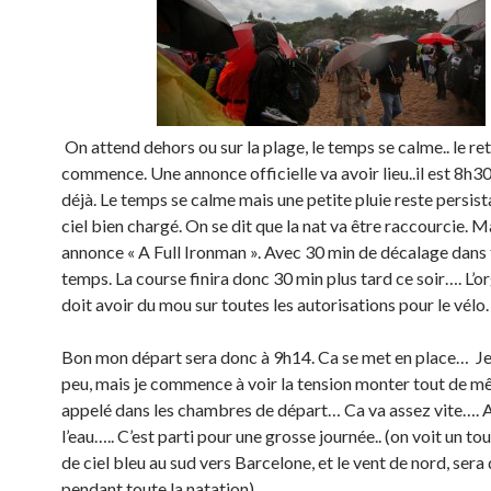
On attend dehors ou sur la plage, le temps se calme.. le re
commence. Une annonce officielle va avoir lieu..il est 8h3
déjà. Le temps se calme mais une petite pluie reste persista
ciel bien chargé. On se dit que la nat va être raccourcie. 
annonce « A Full Ironman ». Avec 30 min de décalage dans 
temps. La course finira donc 30 min plus tard ce soir…. L’o
doit avoir du mou sur toutes les autorisations pour le vélo.
Bon mon départ sera donc à 9h14. Ca se met en place… Je 
peu, mais je commence à voir la tension monter tout de m
appelé dans les chambres de départ… Ca va assez vite…. 
l’eau….. C’est parti pour une grosse journée.. (on voit un tou
de ciel bleu au sud vers Barcelone, et le vent de nord, sera
pendant toute la natation).