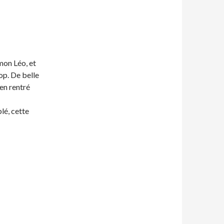
mon Léo, et
op. De belle
en rentré
lé, cette