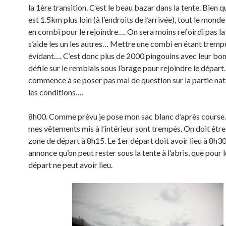
la 1ère transition. C’est le beau bazar dans la tente. Bien q
est 1.5km plus loin (à l’endroits de l’arrivée), tout le mond
en combi pour le rejoindre…. On sera moins refoirdi pas la
s’aide les un les autres… Mettre une combi en étant trempé
évidant…. C’est donc plus de 2000 pingouins avec leur bon
défile sur le remblais sous l’orage pour rejoindre le dépar
commence à se poser pas mal de question sur la partie nat
les conditions….
8h00. Comme prévu je pose mon sac blanc d’après course.
mes vêtements mis à l’intérieur sont trempés. On doit être
zone de départ à 8h15. Le 1er départ doit avoir lieu à 8h3
annonce qu’on peut rester sous la tente à l’abris, que pour
départ ne peut avoir lieu.