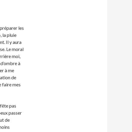
 préparer les
, la pluie
t. Il y aura
rse. Le moral
rrière moi,
t d’ombre à
ser à me
sation de
e faire mes
 fête pas
peux passer
out de
moins