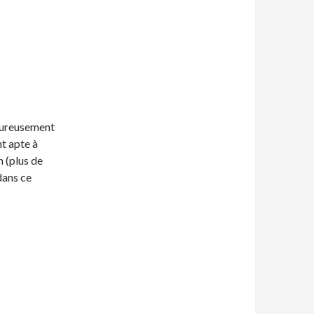
heureusement
nt apte à
n (plus de
dans ce