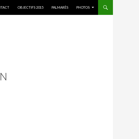
ER AU CONTENU
TACT
OBJECTIFS 2015
PALMARÈS
PHOTOS
AN