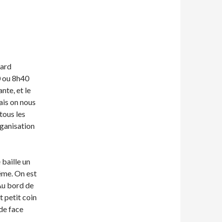
tard
0 ou 8h40
nte, et le
Mais on nous
tous les
rganisation
baille un
ême. On est
Au bord de
t petit coin
 de face