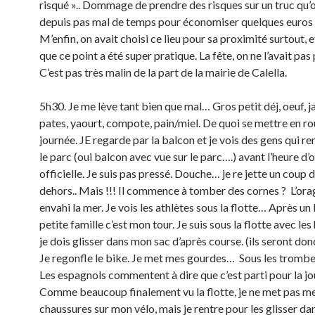
risqué ».. Dommage de prendre des risques sur un truc qu’
depuis pas mal de temps pour économiser quelques euros 
M’enfin, on avait choisi ce lieu pour sa proximité surtout, et
que ce point a été super pratique. La fête, on ne l’avait pas
C’est pas très malin de la part de la mairie de Calella.
5h30. Je me lève tant bien que mal… Gros petit déj, oeuf, 
pates, yaourt, compote, pain/miel. De quoi se mettre en ro
journée. JE regarde par la balcon et je vois des gens qui r
le parc (oui balcon avec vue sur le parc….) avant l’heure d’
officielle. Je suis pas pressé. Douche… je re jette un coup d
dehors.. Mais !!! Il commence à tomber des cornes ? L’orag
envahi la mer. Je vois les athlètes sous la flotte… Après un 
petite famille c’est mon tour. Je suis sous la flotte avec les
je dois glisser dans mon sac d’après course. (ils seront do
Je regonfle le bike. Je met mes gourdes… Sous les trombe
Les espagnols commentent à dire que c’est parti pour la j
Comme beaucoup finalement vu la flotte, je ne met pas m
chaussures sur mon vélo, mais je rentre pour les glisser dan