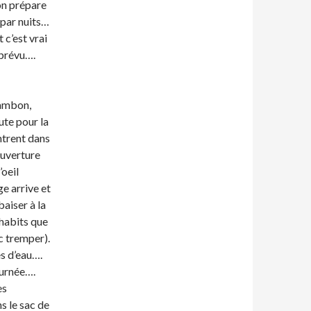
on prépare
par nuits…
 c’est vrai
 prévu….
jambon,
ute pour la
entrent dans
ouverture
’oeil
e arrive et
baiser à la
 habits que
nc tremper).
s d’eau….
ournée….
es
s le sac de