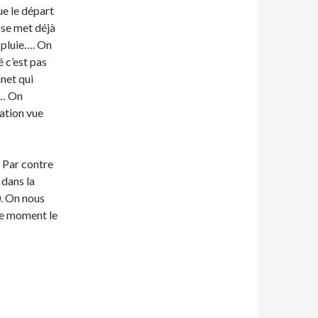
ue le départ
e se met déjà
 pluie…. On
 c’est pas
net qui
t… On
ation vue
 Par contre
 dans la
0. On nous
 le moment le