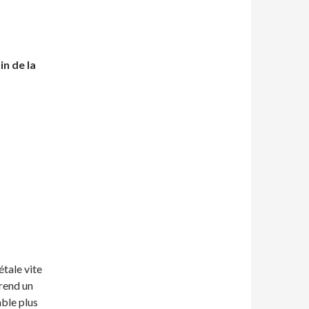
n de la
tale vite
prend un
mble plus