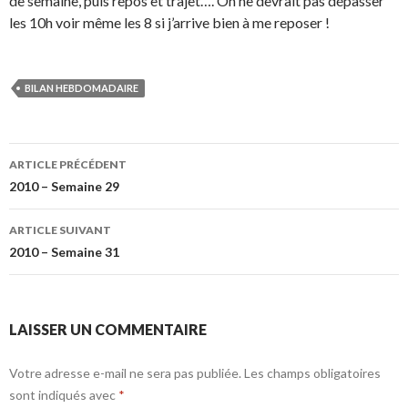
de semaine, puis repos et trajet…. On ne devrait pas dépasser
les 10h voir même les 8 si j’arrive bien à me reposer !
BILAN HEBDOMADAIRE
Navigation
ARTICLE PRÉCÉDENT
des
2010 – Semaine 29
articles
ARTICLE SUIVANT
2010 – Semaine 31
LAISSER UN COMMENTAIRE
Votre adresse e-mail ne sera pas publiée.
Les champs obligatoires
sont indiqués avec
*