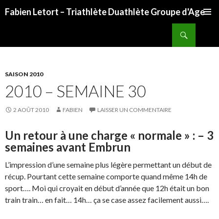
Fabien Letort – Triathlète Duathlète Groupe d'Age
ALLER
Recherche
AU
CONTENU
SAISON 2010
2010 – SEMAINE 30
2 AOÛT 2010
FABIEN
LAISSER UN COMMENTAIRE
Un retour à une charge « normale » : – 3
semaines avant Embrun
L’impression d’une semaine plus légère permettant un début de
récup. Pourtant cette semaine comporte quand même 14h de
sport…. Moi qui croyait en début d’année que 12h était un bon
train train… en fait… 14h… ça se case assez facilement aussi….