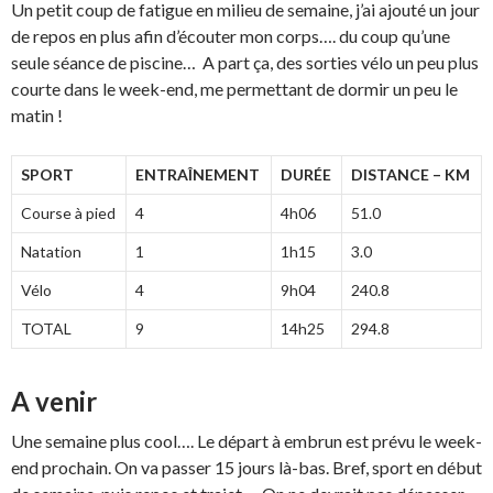
Un petit coup de fatigue en milieu de semaine, j’ai ajouté un jour
de repos en plus afin d’écouter mon corps…. du coup qu’une
seule séance de piscine… A part ça, des sorties vélo un peu plus
courte dans le week-end, me permettant de dormir un peu le
matin !
SPORT
ENTRAÎNEMENT
DURÉE
DISTANCE – KM
Course à pied
4
4h06
51.0
Natation
1
1h15
3.0
Vélo
4
9h04
240.8
TOTAL
9
14h25
294.8
A venir
Une semaine plus cool…. Le départ à embrun est prévu le week-
end prochain. On va passer 15 jours là-bas. Bref, sport en début