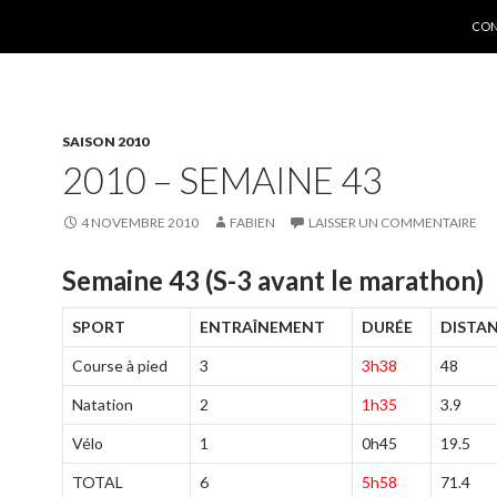
ALL
CON
SAISON 2010
2010 – SEMAINE 43
4 NOVEMBRE 2010
FABIEN
LAISSER UN COMMENTAIRE
Semaine 43 (S-3 avant le marathon)
SPORT
ENTRAÎNEMENT
DURÉE
DISTAN
Course à pied
3
3h38
48
Natation
2
1h35
3.9
Vélo
1
0h45
19.5
TOTAL
6
5h58
71.4