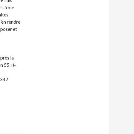
E suis
is à me
mites
s’en rendre
poser et
près la
n 55 »)-
AS42