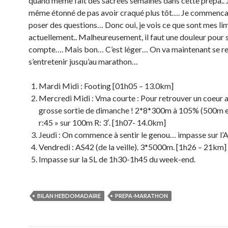
quand même fait des sacrées semaines dans cette prépa.. J
même étonné de pas avoir craqué plus tôt…. Je commenca
poser des questions… Donc oui, je vois ce que sont mes li
actuellement.. Malheureusement, il faut une douleur pour 
compte…. Mais bon… C’est léger… On va maintenant se re
s’entretenir jusqu’au marathon…
Mardi Midi : Footing [01h05 – 13.0km]
Mercredi Midi : Vma courte : Pour retrouver un coeur a
grosse sortie de dimanche ! 2*8*300m à 105% (500m e
r:45 » sur 100m R: 3′. [1h07- 14.0km]
Jeudi : On commence à sentir le genou… impasse sur l’
Vendredi : AS42 (de la veille). 3*5000m. [1h26 – 21km]
Impasse sur la SL de 1h30-1h45 du week-end.
BILAN HEBDOMADAIRE
PREPA-MARATHON