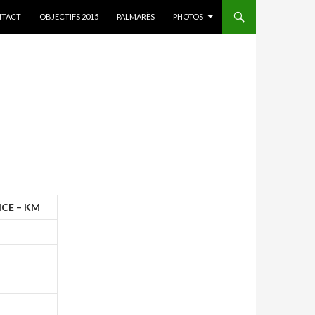
ER AU CONTENU
TACT
OBJECTIFS 2015
PALMARÈS
PHOTOS
CE – KM