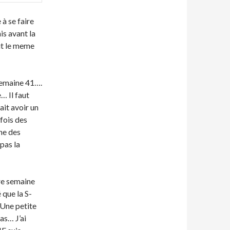
à se faire
is avant la
ait le meme
semaine 41….
… Il faut
ait avoir un
fois des
ine des
pas la
re semaine
que la S-
 Une petite
as… J’ai