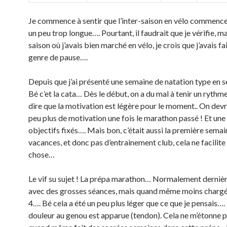
Je commence à sentir que l’inter-saison en vélo commence 
un peu trop longue…. Pourtant, il faudrait que je vérifie, ma
saison où j’avais bien marché en vélo, je crois que j’avais f
genre de pause….
Depuis que j’ai présenté une semaine de natation type en 
Bé c’et la cata… Dès le début, on a du mal à tenir un rythme
dire que la motivation est légère pour le moment.. On devr
peu plus de motivation une fois le marathon passé ! Et une 
objectifs fixés…. Mais bon, c’était aussi la première sema
vacances, et donc pas d’entrainement club, cela ne facilite 
chose…
Le vif su sujet ! La prépa marathon… Normalement derniè
avec des grosses séances, mais quand même moins chargé 
4…. Bé cela a été un peu plus léger que ce que je pensais….
douleur au genou est apparue (tendon). Cela ne m’étonne p