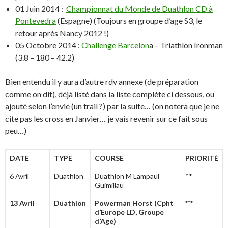
01 Juin 2014 :
Championnat du Monde de Duathlon CD à
Pontevedra
(Espagne) (Toujours en groupe d’age S3, le
retour après Nancy 2012 !)
05 Octobre 2014 :
Challenge Barcelon
a – Triathlon Ironman
(3.8 – 180 – 42.2)
Bien entendu il y aura d’autre rdv annexe (de préparation
comme on dit), déjà listé dans la liste complète ci dessous, ou
ajouté selon l’envie (un trail ?) par la suite… (on notera que je ne
cite pas les cross en Janvier… je vais revenir sur ce fait sous
peu…)
DATE
TYPE
COURSE
PRIORITÉ
6 Avril
Duathlon
Duathlon M Lampaul
**
Guimillau
13 Avril
Duathlon
Powerman Horst (Cpht
***
d’Europe LD, Groupe
d’Age)