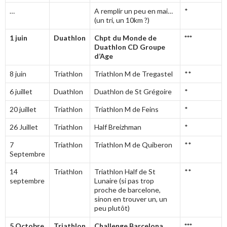
…
A remplir un peu en mai…
*
(un tri, un 10km ?)
1 juin
Duathlon
Chpt du Monde de
***
Duathlon CD Groupe
d’Age
8 juin
Triathlon
Triathlon M de Tregastel
**
6 juillet
Duathlon
Duathlon de St Grégoire
*
20 juillet
Triathlon
Triathlon M de Feins
*
26 Juillet
Triathlon
Half Breizhman
*
7
Triathlon
Triathlon M de Quiberon
**
Septembre
14
Triathlon
Triathlon Half de St
**
septembre
Lunaire (si pas trop
proche de barcelone,
sinon en trouver un, un
peu plutôt)
5 Octobre
Triathlon
Challenge Barcelona
***