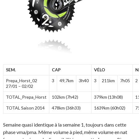
SEM.
CAP
VÉLO
N
Prepa_Horst_02
3
49,7km
3h40
3
211km
7h05
2
27/01 – 02/02
TOTAL_Prepa_Horst
102km (7h42)
379km (13h08)
1
TOTAL Saison 2014
478km (36h33)
1639km (60h02)
7
Semaine quasi identique à la semaine 1, toujours dans cette
phase vma/pma. Même volume à pied, même volume en nat