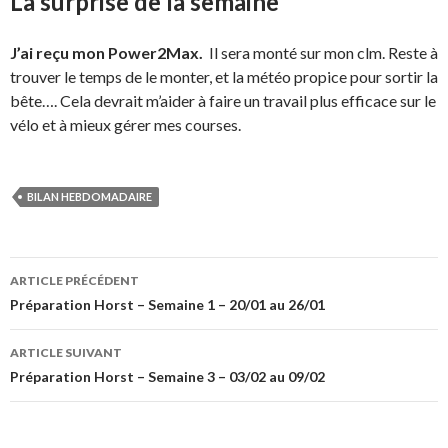
La surprise de la semaine
J’ai reçu mon Power2Max.
Il sera monté sur mon clm. Reste à
trouver le temps de le monter, et la météo propice pour sortir la
bête…. Cela devrait m’aider à faire un travail plus efficace sur le
vélo et à mieux gérer mes courses.
BILAN HEBDOMADAIRE
Navigation
ARTICLE PRÉCÉDENT
des
Préparation Horst – Semaine 1 – 20/01 au 26/01
articles
ARTICLE SUIVANT
Préparation Horst – Semaine 3 – 03/02 au 09/02