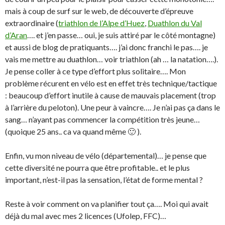
mais à coup de surf sur le web, de découverte d’épreuve
extraordinaire (
triathlon de l’Alpe d’Huez
,
Duathlon du Val
d’Aran
…. et j’en passe… oui, je suis attiré par le côté montagne)
et aussi de blog de pratiquants…. j’ai donc franchi le pas…. je
vais me mettre au duathlon… voir triathlon (ah … la natation….).
Je pense coller à ce type d’effort plus solitaire…. Mon
problème récurent en vélo est en effet très technique/tactique
: beaucoup d’effort inutile à cause de mauvais placement (trop
à l’arrière du peloton). Une peur à vaincre…. Je n’ai pas ça dans le
sang… n’ayant pas commencer la compétition très jeune…
(quoique 25 ans.. ca va quand même 🙂 ).
Enfin, vu mon niveau de vélo (départemental)… je pense que
cette diversité ne pourra que être profitable.. et le plus
important, n’est-il pas la sensation, l’état de forme mental ?
Reste à voir comment on va planifier tout ça…. Moi qui avait
déjà du mal avec mes 2 licences (Ufolep, FFC)…