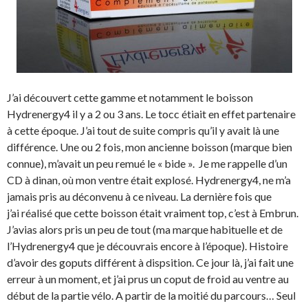
J’ai découvert cette gamme et notamment le boisson
Hydrenergy4 il y a 2 ou 3 ans. Le tocc étiait en effet partenaire
à cette époque. J’ai tout de suite compris qu’il y avait là une
différence. Une ou 2 fois, mon ancienne boisson (marque bien
connue), m’avait un peu remué le « bide ». Je me rappelle d’un
CD à dinan, où mon ventre était explosé. Hydrenergy4, ne m’a
jamais pris au déconvenu à ce niveau. La dernière fois que
j’ai réalisé que cette boisson était vraiment top, c’est à Embrun.
J’avias alors pris un peu de tout (ma marque habituelle et de
l’Hydrenergy4 que je découvrais encore à l’époque). Histoire
d’avoir des goputs différent à dispsition. Ce jour là, j’ai fait une
erreur à un moment, et j’ai prus un coput de froid au ventre au
début de la partie vélo. A partir de la moitié du parcours… Seul