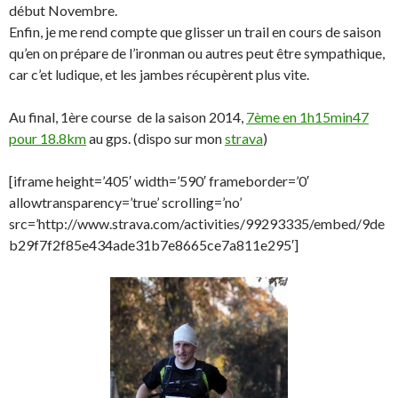
début Novembre.
Enfin, je me rend compte que glisser un trail en cours de saison
qu’en on prépare de l’ironman ou autres peut être sympathique,
car c’et ludique, et les jambes récupèrent plus vite.
Au final, 1ère course de la saison 2014,
7ème en 1h15min47
pour 18.8km
au gps. (dispo sur mon
strava
)
[iframe height=’405′ width=’590′ frameborder=’0′
allowtransparency=’true’ scrolling=’no’
src=’http://www.strava.com/activities/99293335/embed/9de
b29f7f2f85e434ade31b7e8665ce7a811e295′]