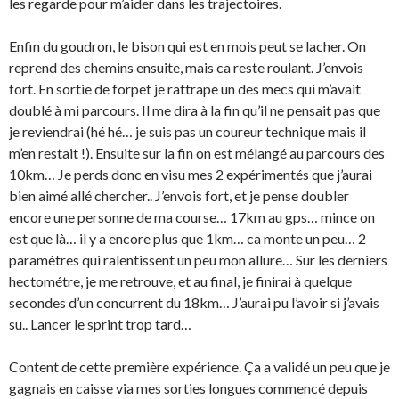
les regarde pour m’aider dans les trajectoires.
Enfin du goudron, le bison qui est en mois peut se lacher. On
reprend des chemins ensuite, mais ca reste roulant. J’envois
fort. En sortie de forpet je rattrape un des mecs qui m’avait
doublé à mi parcours. Il me dira à la fin qu’il ne pensait pas que
je reviendrai (hé hé… je suis pas un coureur technique mais il
m’en restait !). Ensuite sur la fin on est mélangé au parcours des
10km… Je perds donc en visu mes 2 expérimentés que j’aurai
bien aimé allé chercher.. J’envois fort, et je pense doubler
encore une personne de ma course… 17km au gps… mince on
est que là… il y a encore plus que 1km… ca monte un peu… 2
paramètres qui ralentissent un peu mon allure… Sur les derniers
hectométre, je me retrouve, et au final, je finirai à quelque
secondes d’un concurrent du 18km… J’aurai pu l’avoir si j’avais
su.. Lancer le sprint trop tard…
Content de cette première expérience. Ça a validé un peu que je
gagnais en caisse via mes sorties longues commencé depuis