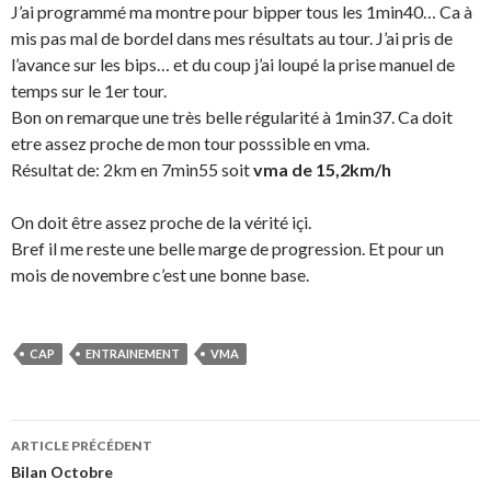
J’ai programmé ma montre pour bipper tous les 1min40… Ca à
mis pas mal de bordel dans mes résultats au tour. J’ai pris de
l’avance sur les bips… et du coup j’ai loupé la prise manuel de
temps sur le 1er tour.
Bon on remarque une très belle régularité à 1min37. Ca doit
etre assez proche de mon tour posssible en vma.
Résultat de: 2km en 7min55 soit
vma de 15,2km/h
On doit être assez proche de la vérité içi.
Bref il me reste une belle marge de progression. Et pour un
mois de novembre c’est une bonne base.
CAP
ENTRAINEMENT
VMA
Navigation
ARTICLE PRÉCÉDENT
des
Bilan Octobre