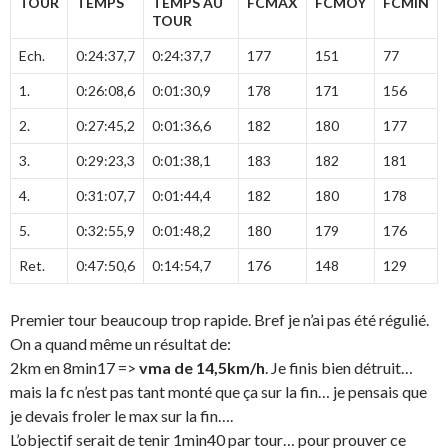
TOUR
TEMPS
TEMPS AU
FCMAX
FCMOY
FCMIN
TOUR
Ech.
0:24:37,7
0:24:37,7
177
151
77
1.
0:26:08,6
0:01:30,9
178
171
156
2.
0:27:45,2
0:01:36,6
182
180
177
3.
0:29:23,3
0:01:38,1
183
182
181
4.
0:31:07,7
0:01:44,4
182
180
178
5.
0:32:55,9
0:01:48,2
180
179
176
Ret.
0:47:50,6
0:14:54,7
176
148
129
Premier tour beaucoup trop rapide. Bref je n’ai pas été régulié.
On a quand même un résultat de:
2km en 8min17 =>
vma de 14,5km/h
. Je finis bien détruit…
mais la fc n’est pas tant monté que ça sur la fin… je pensais que
je devais froler le max sur la fin….
L’objectif serait de tenir 1min40 par tour… pour prouver ce