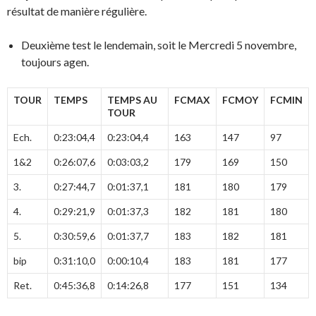
résultat de manière régulière.
Deuxième test le lendemain, soit le Mercredi 5 novembre,
toujours agen.
TOUR
TEMPS
TEMPS AU
FCMAX
FCMOY
FCMIN
TOUR
Ech.
0:23:04,4
0:23:04,4
163
147
97
1&2
0:26:07,6
0:03:03,2
179
169
150
3.
0:27:44,7
0:01:37,1
181
180
179
4.
0:29:21,9
0:01:37,3
182
181
180
5.
0:30:59,6
0:01:37,7
183
182
181
bip
0:31:10,0
0:00:10,4
183
181
177
Ret.
0:45:36,8
0:14:26,8
177
151
134