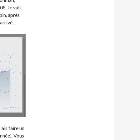
08. Je vais
épin, après
 arrivé….
ais faire un
année). Vous