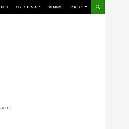
ER AU CONTENU
TACT
OBJECTIFS 2015
PALMARÈS
PHOTOS
goire.