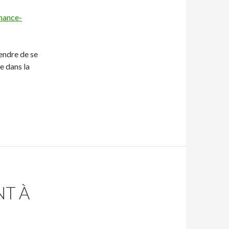
mance-
tendre de se
ve dans la
NT À