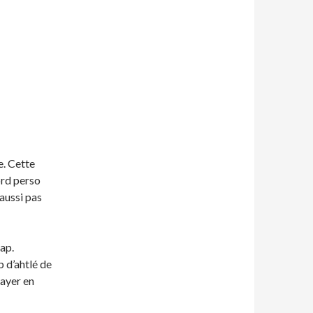
e. Cette
ord perso
aussi pas
cap.
b d’ahtlé de
sayer en