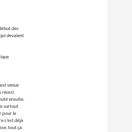
 début des
qui devaient
sique
 est venue
s reussi
chuté ensuite.
is surtout
r pour le
e c’est déjà
sse, tout ça