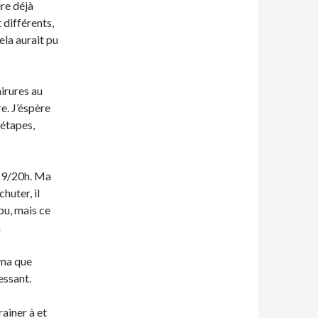
ére déjà
t différents,
ela aurait pu
hirures au
e. J’éspère
 étapes,
 19/20h. Ma
huter, il
pu, mais ce
a
éma que
ressant.
rainer à et