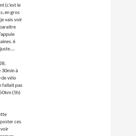
t (c’est le
s, en gros
e vais voir
paraitre
s’appuie
aines. 6
 juste….
28,
e 30min à
 de vélo
 fallait pas
150km (5h)
ette
 poster ces
 voir
Ironman,