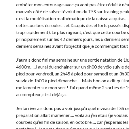
embêter mon entourage avec ça vont pas être réduit à néan
mauvais côté de suivre l’évolution du TSS sur training peak
c’est la modélisation mathématique de la caisse acquise…. j
cette courbe s’écrouler… et l’acquis des efforts passés dis
trop rapidement). Le plus rageant, c’est que cette courbe 
principalement sur les 42 derniers jours, les 6 derniers sem
derniers semaines avant l’objectif que je commençait tout
J’aurais donc fini ma semaine sur une sortie natation de 1h
4600m…. J’aurai du enchainer sur un 6h00 de vélo suivie d
pied pour vendredi, un 2h45 à pied pour samedi et un 3h30
suivie de 1h00 à pied dimanche…. Mais bon on a dit qu’il ne
me lamenter sur mon sort ! J’ai quand même 2 sorties de 
au compteur, c’est déjà ça.
Je n’arriverais donc pas à voir jusqu’à quel niveau de TSS c
préparation allait m’amener…. voilà au j’en étais (je voulais
courbes qu’en fin de saison, en octobre…. car j’espérais les
parfaites.) Je poste donc qu’un zoom sur la partie prépa 