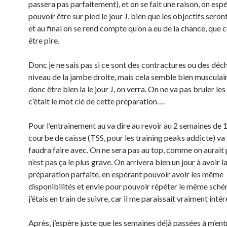
passera pas parfaitement), et on se fait une raison, on esp
pouvoir être sur pied le jour J, bien que les objectifs seron
et au final on se rend compte qu’on a eu de la chance, que c
être pire.
Donc je ne sais pas si ce sont des contractures ou des déc
niveau de la jambe droite, mais cela semble bien musculair
donc être bien la le jour J, on verra. On ne va pas bruler les
c’était le mot clé de cette préparation….
Pour l’entrainement au va dire au revoir au 2 semaines de
courbe de caisse (TSS, pour les training peaks addicte) va c
faudra faire avec. On ne sera pas au top, comme on aurait 
n’est pas ça le plus grave. On arrivera bien un jour à avoir l
préparation parfaite, en espérant pouvoir avoir les même
disponibilités et envie pour pouvoir répéter le même sch
j’étais en train de suivre, car il me paraissait vraiment inté
Après, j’espère juste que les semaines déjà passées à m’ent