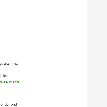
 Avril : de
: les
ette page de
sur du fond