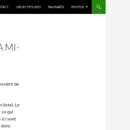
ER AU CONTENU
TACT
OBJECTIFS 2015
PALMARÈS
PHOTOS
 MI-
ossière de
cliste). Le
 ce qui
 ici sont
s donc