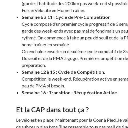
(garder l’habitude des 200km pas week-end si possible)
Force/Vélocité en Home Trainer.
Semaine 6 à 11 : Cycle de Pré-Compétition
Cycle composé d’un premier cycle progressif de 3 sem
garde des week-ends avec pas mal de fond mais un peu
rythmé. On commence à faire un peu dd seuil et de la 
home trainer en semaine.
On enchaine ensuite un deuxième cycle cumulatif de 3 
Du seuil et de la PMA à gogo. Première compétition de
préparation.
Semaine 12 à 15 : Cycle de Compétition.
Compétition le week-end. Récupération active en sema
peu de PMA si besoin.
Semaine 16 : Transition : Récupération Active.
Et la CAP dans tout ça ?
Le vélo est en place. Maintenant pour la Cour à Pied. Je va
de suivre un plan type (il se ressemble tous pas mal) de 6 