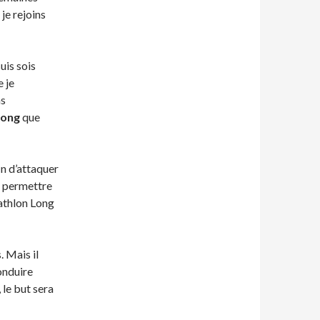
je rejoins
uis sois
e je
as
long
que
in d’attaquer
a permettre
athlon Long
. Mais il
onduire
 le but sera