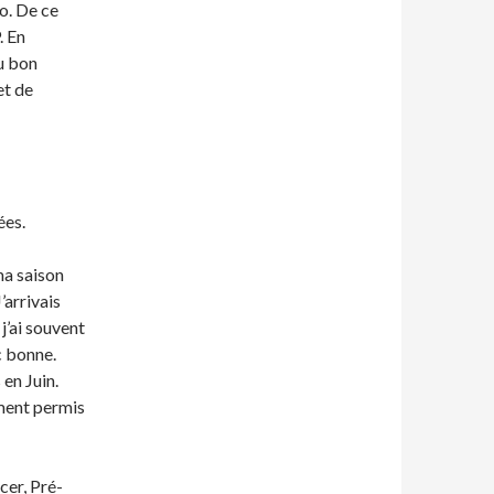
o. De ce
. En
au bon
et de
ées.
ma saison
’arrivais
j’ai souvent
c bonne.
 en Juin.
ement permis
cer, Pré-