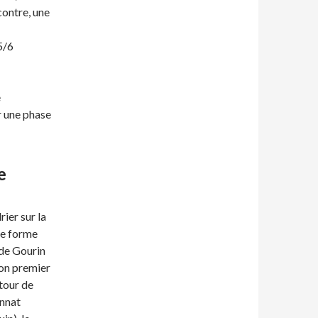
ontre, une
5/6
e
r une phase
e
ier sur la
de forme
 de Gourin
mon premier
tour de
onnat