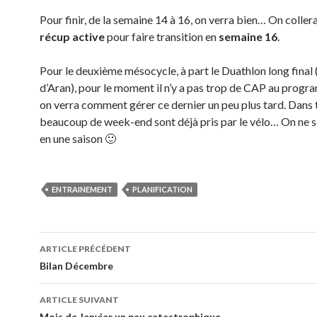
Pour finir, de la semaine 14 à 16, on verra bien… On collera
récup active
pour faire transition en
semaine 16
.
Pour le deuxième mésocycle, à part le Duathlon long final (
d’Aran), pour le moment il n’y a pas trop de CAP au prog
on verra comment gérer ce dernier un peu plus tard. Dans t
beaucoup de week-end sont déjà pris par le vélo… On ne se
en une saison 🙂
ENTRAINEMENT
PLANIFICATION
Navigation
ARTICLE PRÉCÉDENT
des
Bilan Décembre
articles
ARTICLE SUIVANT
Mois de Janvier un peu catastrophique