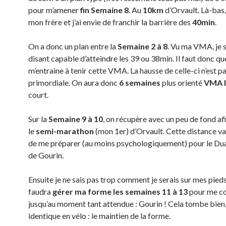
pour m’amener
fin Semaine 8
. Au
10km
d’Orvault. Là-bas, 
mon frère et j’ai envie de franchir la barrière des
40min
.
On a donc un plan entre la
Semaine 2 à 8
. Vu ma VMA, je s
disant capable d’atteindre les 39 ou 38min. Il faut donc qu
m’entraine à tenir cette VMA. La hausse de celle-ci n’est p
primordiale. On aura donc
6 semaines
plus orienté
VMA 
court.
Sur la
Semaine 9 à 10
, on récupère avec un peu de fond af
le
semi-marathon
(mon 1er) d’Orvault. Cette distance v
de me préparer (au moins psychologiquement) pour le Du
de Gourin.
Ensuite je ne sais pas trop comment je serais sur mes pieds
faudra
gérer ma forme les semaines 11 à 13
pour me c
jusqu’au moment tant attendue : Gourin ! Cela tombe bien,
identique en vélo : le maintien de la forme.