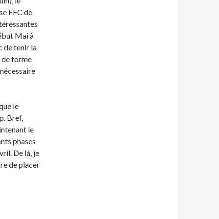
in), le
urse FFC de
ntéressantes
début Mai à
 de tenir la
s de forme
 nécessaire
que le
. Bref,
ntenant le
nts phases
il. De là, je
re de placer