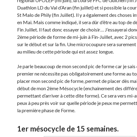
régional UFOLEP (mi juin), la course FFC de Guichen (fin Ju
Duathlon LD du Val d’Aran (fin juillet) et si possible la co
St Malo de Phily (fin Juillet). Il y a également des choses i
en Mai. Mais comme indiqué, il sera dûr d’être au top de 
Fin Juillet. Il faut donc essayer de choisir… J’essayerai donc
2ème période de forme de mi-juin à Fin-Juillet, avec 2 pic
sur le début et sur la fin. Une microcoupure sera surement
au milieu de cette période qui est assez longue.
Je parle beaucoup de mon second pic de forme car je sais 
premier ne nécessite pas obligatoirement une forme au top
placer mon second pic de forme, permet de placer dès mai
début de mon 2ème Mésocycle (enchainement des différe
permettant d’arriver à cette dite forme). Ce sera vers mi-avr
peux à peu près voir sur quelle période je peux me permett
la première phase de Forme.
1er mésocycle de 15 semaines.