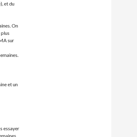
, et du
aines. On
 plus
PMA sur
semaines.
ine et un
is essayer
semaines