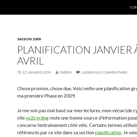
ALL
CON
SAISON 2009
PLANIFICATION JANVIER À
AVRIL
12 JANVIER 2009
FABIEN
LAISSER UN COMMENTAIRE
Chose promise, chose due. Voici enfin une planification gr
ma première Phase en 2009.
Je me suis pas mal basé sur mes lectures, mon vécue (de cy
site
vo2cycling
reste une bonne source d’information pour
concerne l’entrainement côté vélo. Certains termes utilisés
référencés par ce site dans sa section
planification
. Je vai