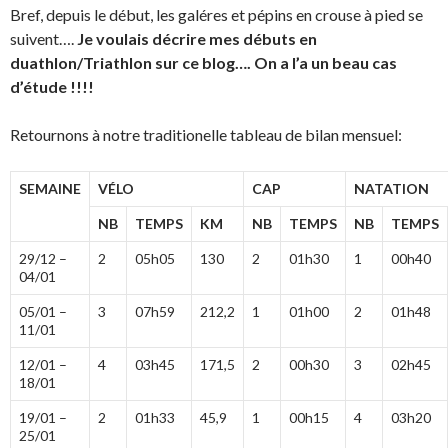
Bref, depuis le début, les galéres et pépins en crouse à pied se
suivent….
Je voulais décrire mes débuts en
duathlon/Triathlon sur ce blog…. On a l’a un beau cas
d’étude !!!!
Retournons à notre traditionelle tableau de bilan mensuel:
SEMAINE
VÉLO
CAP
NATATION
NB
TEMPS
KM
NB
TEMPS
NB
TEMPS
29/12 –
2
05h05
130
2
01h30
1
00h40
04/01
05/01 –
3
07h59
212,2
1
01h00
2
01h48
11/01
12/01 –
4
03h45
171,5
2
00h30
3
02h45
18/01
19/01 –
2
01h33
45,9
1
00h15
4
03h20
25/01