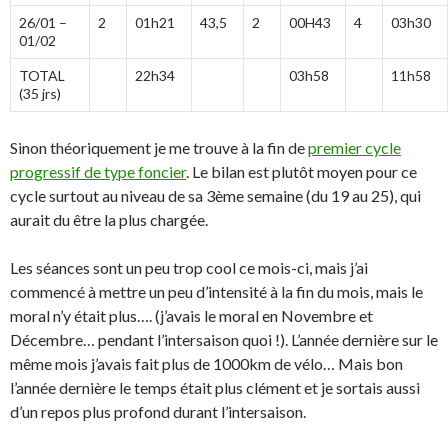
26/01 –
2
01h21
43,5
2
00H43
4
03h30
01/02
TOTAL
22h34
03h58
11h58
(35 jrs)
Sinon théoriquement je me trouve à la fin de
premier cycle
progressif de type foncier
. Le bilan est plutôt moyen pour ce
cycle surtout au niveau de sa 3ème semaine (du 19 au 25), qui
aurait du être la plus chargée.
Les séances sont un peu trop cool ce mois-ci, mais j’ai
commencé à mettre un peu d’intensité à la fin du mois, mais le
moral n’y était plus…. (j’avais le moral en Novembre et
Décembre… pendant l’intersaison quoi !). L’année dernière sur le
même mois j’avais fait plus de 1000km de vélo… Mais bon
l’année dernière le temps était plus clément et je sortais aussi
d’un repos plus profond durant l’intersaison.