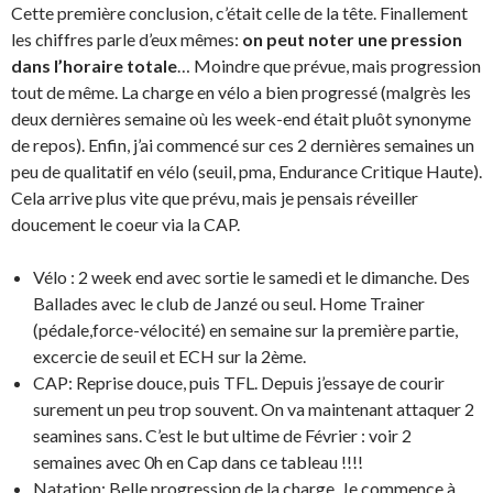
Cette première conclusion, c’était celle de la tête. Finallement
les chiffres parle d’eux mêmes:
on peut noter une pression
dans l’horaire total
e
… Moindre que prévue, mais progression
tout de même. La charge en vélo a bien progressé (malgrès les
deux dernières semaine où les week-end était pluôt synonyme
de repos). Enfin, j’ai commencé sur ces 2 dernières semaines un
peu de qualitatif en vélo (seuil, pma, Endurance Critique Haute).
Cela arrive plus vite que prévu, mais je pensais réveiller
doucement le coeur via la CAP.
Vélo : 2 week end avec sortie le samedi et le dimanche. Des
Ballades avec le club de Janzé ou seul. Home Trainer
(pédale,force-vélocité) en semaine sur la première partie,
excercie de seuil et ECH sur la 2ème.
CAP: Reprise douce, puis TFL. Depuis j’essaye de courir
surement un peu trop souvent. On va maintenant attaquer 2
seamines sans. C’est le but ultime de Février : voir 2
semaines avec 0h en Cap dans ce tableau !!!!
Natation: Belle progression de la charge. Je commence à