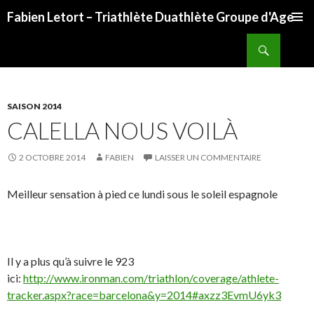
Fabien Letort – Triathlète Duathlète Groupe d'Age
ALLER
Recherche
AU
CONTENU
SAISON 2014
CALELLA NOUS VOILÀ
2 OCTOBRE 2014
FABIEN
LAISSER UN COMMENTAIRE
Meilleur sensation à pied ce lundi sous le soleil espagnole
Il y a plus qu’à suivre le 923
ici:
http://www.ironman.com/triathlon/coverage/athlete-
tracker.aspx?race=barcelona&y=2014#axzz3EvmU6yk3