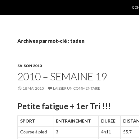
ALL
CON
Archives par mot-clé : taden
SAISON 2010
2010 – SEMAINE 19
18 MAI 2010
LAISSER UN COMMENTAIRE
Petite fatigue + 1er Tri !!!
SPORT
ENTRAINEMENT
DURÉE
DISTAN
Course à pied
3
4h11
55.7