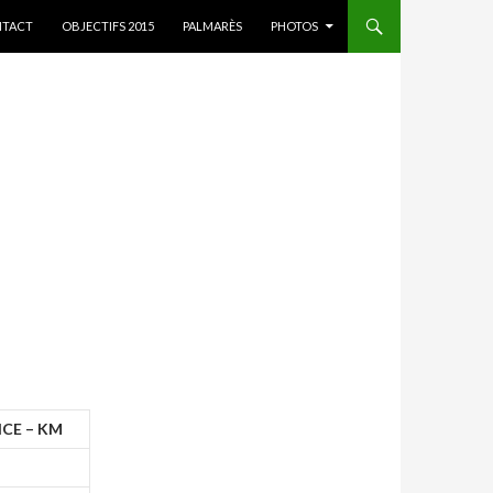
ER AU CONTENU
TACT
OBJECTIFS 2015
PALMARÈS
PHOTOS
CE – KM