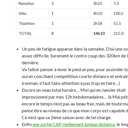
Natation
3
3h25
7.3
Vélo
1
4h10
100.5
Triathlon
1
2h18
51.5
TOTAL
8
14h10
215.0
Un peu de fatigue apparue dans la semaine. D’où une so
assez difficile. Surement le contre coup des 320km de 
dernière.
Va falloir penser à lever le pied un peu, pour assimiler to
oui en conciliant compétition courte distance et entra
ironman, il faut faire attention à pas trop en faire…)
Encore un veau total horaire… Moi qui en Janvier était
impressionné par mes 12h hebdomadaires… là Mai pét
encore le temps n’est pas au beau fixe, mais de toute ma
pense être au niveau de ce que mon corps est capable d
Ce n’est que sa 2ème saison avec de tel charge.
Enfin
une sortie CAP réellement longue distance
, le lon