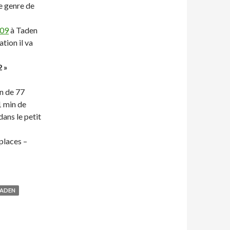
ce genre de
009
à Taden
tion il va
 »
n de 77
1 min de
ans le petit
places –
ADEN