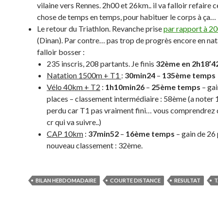
vilaine vers Rennes. 2h00 et 26km.. il va falloir refaire 
chose de temps en temps, pour habituer le corps à ça…
Le retour du Triathlon. Revanche prise
par rapport à 2
(Dinan). Par contre… pas trop de progrès encore en nata
falloir bosser :
235 inscris, 208 partants. Je finis
32ème en 2h18’42
Natation 1500m + T1
:
30min24
–
135ème temps
Vélo 40km + T2
:
1h10min26
–
25ème temps
– gai
places – classement intermédiaire : 58ème (a noter 
perdu car T1 pas vraiment fini… vous comprendrez d
cr qui va suivre..)
CAP 10km
:
37min52
–
16ème temps
– gain de 26 
nouveau classement : 32ème.
BILAN HEBDOMADAIRE
COURTE DISTANCE
RESULTAT
T