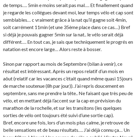
de temps…. 5min e moins serait pas mal…. Et finallement quand
je regarde les collégues devant moi, leur temps vélo et cap sont
semblables… c vraiment grâce à la nat qu’il gagne soit 4min,
soit carrément 11min (et une 35ème place dans ce cas…) Bref
si déjà je pouvais gagner 5min sur la nat.. le vélo serait déjà
différent…. En tout cas, je sais que techniquement le progrés en
natation est encore large… Alors reste à bosser.
Sinon par rapport au mois de Septembre (bilan à venir), ce
résultat est intéressant. Après un repos relatif d’un mois en
aôut (relatif car les vacances c’était quand même quasi 15jours
de marche soutenue (8h par jour)). J’ai repris doucement en
septembre, sans me prendre la tête.. Ne faisant que très peu de
vélo, et en mettant déjà l’accent sur la cap en prévision du
marathon de la rochelle, et sur les transitons (les quelques
sorties de vélo ont toujours été suivi d’une sortie cap).
Bref, encore une fois, lors d’un mois plus calme, je retrouve de
belle sensations et de beau résultats…. J’ai déjà connu ça… Un