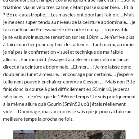
triathlon, via un vélo très calme, c’était passé super bien… Et là
? Bé re-catastrophe…. Les muscles ont pourtant l’air ok…. Mais
je me sens super tendu au niveau de la ceinture abdominale…. je
fais quelque arrête essaye de détendre tout ça…. impossible…
je ne vais avoir aucune sensation sur les 10km…. Je n’arrive plus
à faire marcher pour capteur de cadence… tant mieux, au moins
je n’ai pas la confirmation visuel et technique de ma faible
allure…. Par moment j’essaye d’accélérer, mais cela me lance
direct à la ceinture abdominale….Et mer…. ! Je me laisse donc
doubler au fur et à mesure… encouragé par certains…. j’espéré
tellement pouvoir enchainer comme à Cesson….. Mais non ?! Je
finis donc la course à pied difficilement en 55min10, je perds
56 places… ce n’est que le 199ème temps ! Je suis pratiquement
à la même allure qu’à Gourin (5min52), où j’étais réellement
vidé…. Dommage, mais au moins je sais que je pourrai faire un
meilleure temps la prochaine fois.