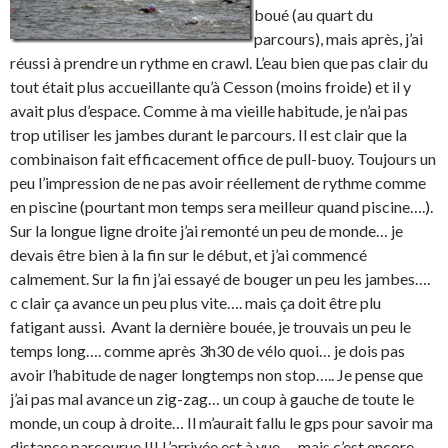
boué (au quart du
parcours), mais après, j’ai
réussi à prendre un rythme en crawl. L’eau bien que pas clair du
tout était plus accueillante qu’à Cesson (moins froide) et il y
avait plus d’espace. Comme à ma vieille habitude, je n’ai pas
trop utiliser les jambes durant le parcours. Il est clair que la
combinaison fait efficacement office de pull-buoy. Toujours un
peu l’impression de ne pas avoir réellement de rythme comme
en piscine (pourtant mon temps sera meilleur quand piscine….).
Sur la longue ligne droite j’ai remonté un peu de monde… je
devais être bien à la fin sur le début, et j’ai commencé
calmement. Sur la fin j’ai essayé de bouger un peu les jambes….
c clair ça avance un peu plus vite…. mais ça doit être plu
fatigant aussi. Avant la dernière bouée, je trouvais un peu le
temps long…. comme après 3h30 de vélo quoi… je dois pas
avoir l’habitude de nager longtemps non stop….. Je pense que
j’ai pas mal avance un zig-zag… un coup à gauche de toute le
monde, un coup à droite… Il m’aurait fallu le gps pour savoir ma
distance parcourue !!! L’arrivée est à vue…. mais c’est encore