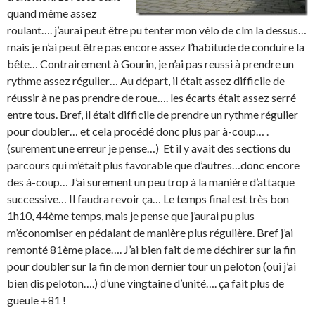
quand même assez
roulant…. j’aurai peut être pu tenter mon vélo de clm la dessus…
mais je n’ai peut être pas encore assez l’habitude de conduire la
bête… Contrairement à Gourin, je n’ai pas reussi à prendre un
rythme assez régulier… Au départ, il était assez difficile de
réussir à ne pas prendre de roue…. les écarts était assez serré
entre tous. Bref, il était difficile de prendre un rythme régulier
pour doubler… et cela procédé donc plus par à-coup… .
(surement une erreur je pense…) Et il y avait des sections du
parcours qui m’était plus favorable que d’autres…donc encore
des à-coup… J’ai surement un peu trop à la manière d’attaque
successive… Il faudra revoir ça… Le temps final est très bon
1h10, 44ème temps, mais je pense que j’aurai pu plus
m’économiser en pédalant de manière plus régulière. Bref j’ai
remonté 81ème place…. J’ai bien fait de me déchirer sur la fin
pour doubler sur la fin de mon dernier tour un peloton (oui j’ai
bien dis peloton….) d’une vingtaine d’unité…. ça fait plus de
gueule +81 !