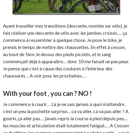
Ayant travailler mes transitions (descente, montée sur vélo), je
fais réaliser une descente de vélo avec les jambes croisés…. ça
commence à ressembler à quelque chose. Je pose le bike, je
prends le temps de mettre des chaussettes. En effet à cesson,
au bout de 5km, le dessus des pieds picotés, et le sang
commençait déjà à apparaitre… donc 10 me faisait un peu peur.
Je pense que c’est à cause des coutures à l’intérieur des
chaussures… A voir pour les prochaines….
With your foot , you can ? NO !
Je commence à courir… Là je ne sais jamais à quoi m’attendre ,
c’est un peu la pochette surprise… ca va aller, ca va pas aller ? A
gourin, ça aller pas… j’avais repris la course à pied depuis peu…
les muscles et articulation était totalement fatigué…. A Cesson
au duathlon, les crampes commençaient à se faire sentir… sur le