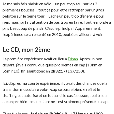
Je me suis fais plaisir en vélo… un peu trop seul sur les 2
premières boucles… tout ça pour être rattraper par un gros
peloton sur le 3ème tour… Laché un peu trop d’énergie pour
rien, mais j’ai fait attention de pas trop en faire. Tout le monde a
pris beaucoup de plaisir. C’est le principal. Apparemment,
l’expérience sera re-tenté en 2010, peut être ailleurs, à voir.
Le CD, mon 2ème
La première expérience avait eu lieu a
Dinan
. Après un bon
départ, j’avais connu quelques problèmes en cap (10km en
55min10), finissant donc en
2h32:17
(137/250).
Ici, d’après ma courte expérience, il y avait des chances que la
transition musculaire vélo->cap se passe bien. En effet le
drafting est autorisé et ce fut aussi le cas à cesson, seul tri ou
aucun problème musculaire ne s’est vraiment présenté en cap.
Et ce fus le cas :
Je finis en 2h24:04.8 – 171ème sur 1000