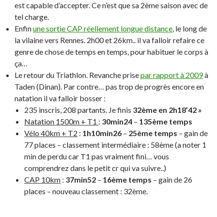
est capable d’accepter. Ce n’est que sa 2ème saison avec de
tel charge.
Enfin
une sortie CAP réellement longue distance
, le long de
la vilaine vers Rennes. 2h00 et 26km.. il va falloir refaire ce
genre de chose de temps en temps, pour habituer le corps à
ça…
Le retour du Triathlon. Revanche prise
par rapport à 2009
à
Taden (Dinan). Par contre… pas trop de progrès encore en
natation il va falloir bosser :
235 inscris, 208 partants. Je finis
32ème en 2h18’42 »
Natation 1500m + T1
:
30min24
–
135ème temps
Vélo 40km + T2
:
1h10min26
–
25ème temps
– gain de
77 places – classement intermédiaire : 58ème (a noter 1
min de perdu car T1 pas vraiment fini… vous
comprendrez dans le petit cr qui va suivre..)
CAP 10km
:
37min52
–
16ème temps
– gain de 26
places – nouveau classement : 32ème.