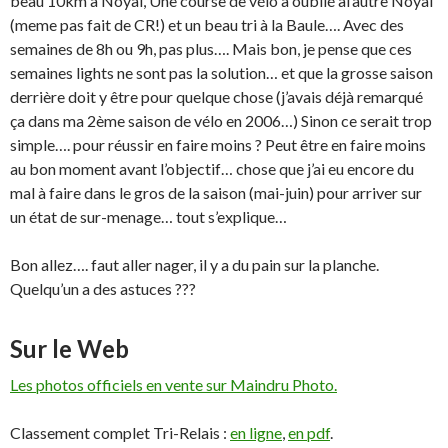
beau 10km à Noyal, Une course de vélo a oublié àl’autre Noyal
(meme pas fait de CR!) et un beau tri à la Baule…. Avec des
semaines de 8h ou 9h, pas plus…. Mais bon, je pense que ces
semaines lights ne sont pas la solution… et que la grosse saison
derrière doit y être pour quelque chose (j’avais déjà remarqué
ça dans ma 2ème saison de vélo en 2006…) Sinon ce serait trop
simple…. pour réussir en faire moins ? Peut être en faire moins
au bon moment avant l’objectif… chose que j’ai eu encore du
mal à faire dans le gros de la saison (mai-juin) pour arriver sur
un état de sur-menage… tout s’explique…
Bon allez…. faut aller nager, il y a du pain sur la planche.
Quelqu’un a des astuces ???
Sur le Web
Les photos officiels en vente sur Maindru Photo.
Classement complet Tri-Relais :
en ligne
,
en pdf
.