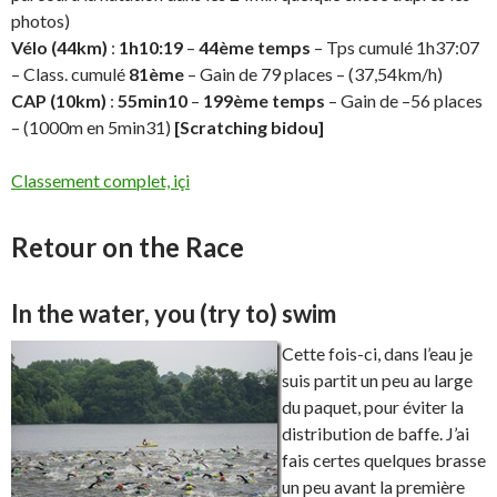
photos)
Vélo (44km)
:
1h10:19
–
44ème
temps
– Tps cumulé 1h37:07
– Class. cumulé
81ème
– Gain de 79 places – (37,54km/h)
CAP (10km)
:
55min10
–
199ème temps
– Gain de –56 places
– (1000m en 5min31)
[Scratching bidou]
Classement complet, içi
Retour on the Race
In the water, you (try to) swim
Cette fois-ci, dans l’eau je
suis partit un peu au large
du paquet, pour éviter la
distribution de baffe. J’ai
fais certes quelques brasse
un peu avant la première