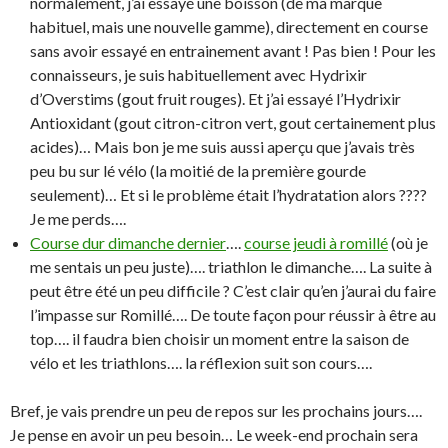
normalement, j’ai essayé une boisson (de ma marque
habituel, mais une nouvelle gamme), directement en course
sans avoir essayé en entrainement avant ! Pas bien ! Pour les
connaisseurs, je suis habituellement avec Hydrixir
d’Overstims (gout fruit rouges). Et j’ai essayé l’Hydrixir
Antioxidant (gout citron-citron vert, gout certainement plus
acides)… Mais bon je me suis aussi aperçu que j’avais très
peu bu sur lé vélo (la moitié de la première gourde
seulement)… Et si le problème était l’hydratation alors ????
Je me perds….
Course dur dimanche dernier
….
course jeudi à romillé
(où je
me sentais un peu juste)…. triathlon le dimanche…. La suite à
peut être été un peu difficile ? C’est clair qu’en j’aurai du faire
l’impasse sur Romillé…. De toute façon pour réussir à être au
top…. il faudra bien choisir un moment entre la saison de
vélo et les triathlons…. la réflexion suit son cours….
Bref, je vais prendre un peu de repos sur les prochains jours….
Je pense en avoir un peu besoin… Le week-end prochain sera