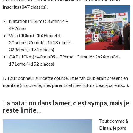
inscrits
(847 classés).
Natation (1.5km) : 35min14 –
497ème
Vélo (40km) : 1h08min43 –
205ème | Cumulé : 1h43min57 –
323ème (+174 places)
CAP (10km) : 40min09 – 79ème | Cumulé : 2h24min06 –
171ème (+152 places)
Du pur bonheur sur cette course. Et le fan club était présent en
nombre (ma chérie, mes parents et mes futurs beau-parents…).
La natation dans la mer, c’est sympa, mais je
reste limite…
Tout comme à
Dinan, je pars