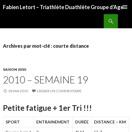
Fabien Letort – Triathlète Duathlète Groupe d'Age
ALLER
Recherche
AU
CONTENU
Archives par mot-clé : courte distance
SAISON 2010
2010 – SEMAINE 19
18 MAI 2010
LAISSER UN COMMENTAIRE
Petite fatigue + 1er Tri !!!
SPORT
ENTRAINEMENT
DURÉE
DISTANCE – KM