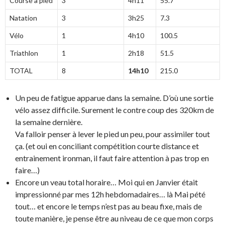
Course à pied
3
4h11
55.7
Natation
3
3h25
7.3
Vélo
1
4h10
100.5
Triathlon
1
2h18
51.5
TOTAL
8
14h10
215.0
Un peu de fatigue apparue dans la semaine. D’où une sortie
vélo assez difficile. Surement le contre coup des 320km de
la semaine dernière.
Va falloir penser à lever le pied un peu, pour assimiler tout
ça. (et oui en conciliant compétition courte distance et
entrainement ironman, il faut faire attention à pas trop en
faire…)
Encore un veau total horaire… Moi qui en Janvier était
impressionné par mes 12h hebdomadaires… là Mai pété
tout… et encore le temps n’est pas au beau fixe, mais de
toute manière, je pense être au niveau de ce que mon corps