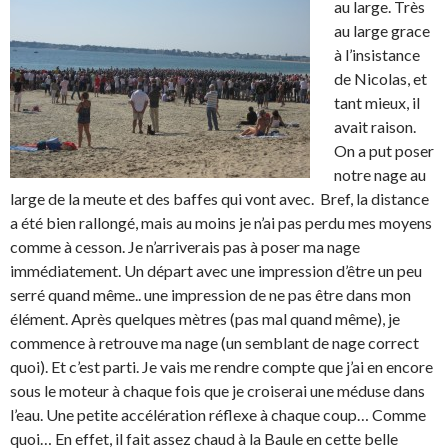
au large. Très
au large grace
à l’insistance
de Nicolas, et
tant mieux, il
avait raison.
On a put poser
notre nage au
large de la meute et des baffes qui vont avec. Bref, la distance
a été bien rallongé, mais au moins je n’ai pas perdu mes moyens
comme à cesson. Je n’arriverais pas à poser ma nage
immédiatement. Un départ avec une impression d’être un peu
serré quand même.. une impression de ne pas être dans mon
élément. Après quelques mètres (pas mal quand même), je
commence à retrouve ma nage (un semblant de nage correct
quoi). Et c’est parti. Je vais me rendre compte que j’ai en encore
sous le moteur à chaque fois que je croiserai une méduse dans
l’eau. Une petite accélération réflexe à chaque coup… Comme
quoi… En effet, il fait assez chaud à la Baule en cette belle