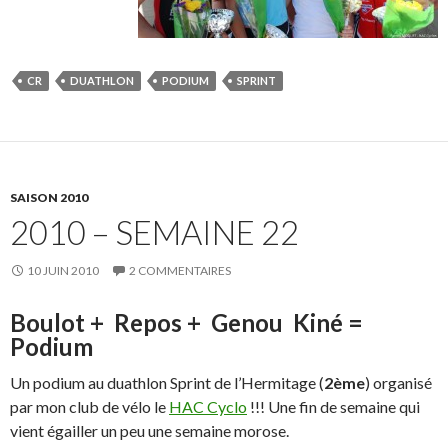
CR
DUATHLON
PODIUM
SPRINT
SAISON 2010
2010 – SEMAINE 22
10 JUIN 2010
2 COMMENTAIRES
Boulot + Repos + Genou Kiné =
Podium
Un podium au duathlon Sprint de l’Hermitage (
2ème
) organisé
par mon club de vélo le
HAC Cyclo
!!! Une fin de semaine qui
vient égailler un peu une semaine morose.