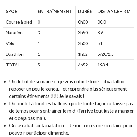
SPORT
ENTRAÎNEMENT
DURÉE
DISTANCE – KM
Course à pied
0
0h00
00.0
Natation
3
3h50
8.6
Vélo
1
2h00
51
Duathlon
1
1h02
5/20/2.5
TOTAL
5
6h52
193.4
Un début de semaine où je vois enfin le kiné… il va falloir
reposer un peu le genou… et reprendre plus sérieusement
certains étirements !!!!! Je le savais !
Du boulot à fond les ballons, qui de toute façon ne laisse pas
de temps pour s’entraîner le midi (j’arrive tout juste à manger
et c déjà pas mal).
On se rabat sur la natation…. Je me force à ne rien faire pour
pouvoir participer dimanche.