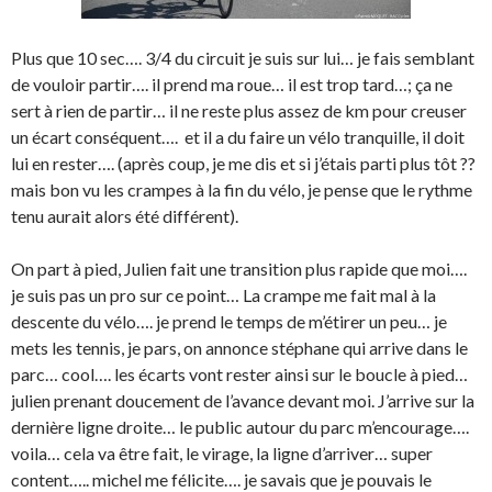
Plus que 10 sec…. 3/4 du circuit je suis sur lui… je fais semblant
de vouloir partir…. il prend ma roue… il est trop tard…; ça ne
sert à rien de partir… il ne reste plus assez de km pour creuser
un écart conséquent…. et il a du faire un vélo tranquille, il doit
lui en rester…. (après coup, je me dis et si j’étais parti plus tôt ??
mais bon vu les crampes à la fin du vélo, je pense que le rythme
tenu aurait alors été différent).
On part à pied, Julien fait une transition plus rapide que moi….
je suis pas un pro sur ce point… La crampe me fait mal à la
descente du vélo…. je prend le temps de m’étirer un peu… je
mets les tennis, je pars, on annonce stéphane qui arrive dans le
parc… cool…. les écarts vont rester ainsi sur le boucle à pied…
julien prenant doucement de l’avance devant moi. J’arrive sur la
dernière ligne droite… le public autour du parc m’encourage….
voila… cela va être fait, le virage, la ligne d’arriver… super
content….. michel me félicite…. je savais que je pouvais le