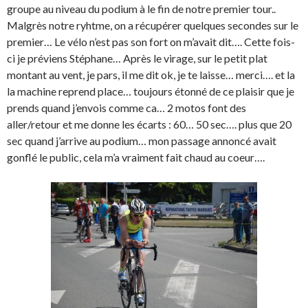
groupe au niveau du podium à le fin de notre premier tour..
Malgrès notre ryhtme, on a récupérer quelques secondes sur le
premier… Le vélo n’est pas son fort on m’avait dit…. Cette fois-
ci je préviens Stéphane… Après le virage, sur le petit plat
montant au vent, je pars, il me dit ok, je te laisse… merci…. et la
la machine reprend place… toujours étonné de ce plaisir que je
prends quand j’envois comme ca… 2 motos font des
aller/retour et me donne les écarts : 60… 50 sec…. plus que 20
sec quand j’arrive au podium… mon passage annoncé avait
gonflé le public, cela m’a vraiment fait chaud au coeur….