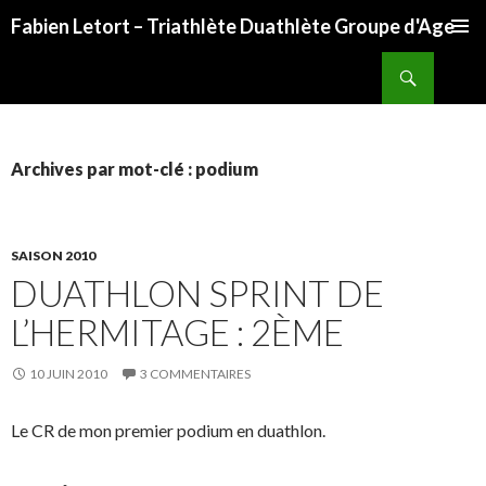
Fabien Letort – Triathlète Duathlète Groupe d'Age
ALLER
Recherche
AU
CONTENU
Archives par mot-clé : podium
SAISON 2010
DUATHLON SPRINT DE
L’HERMITAGE : 2ÈME
10 JUIN 2010
3 COMMENTAIRES
Le CR de mon premier podium en duathlon.