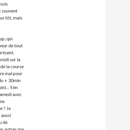
suis
t souvent
lus tôt, mais
up, qui
peur de tout
présent.
midi sur la
 de la course
ire mal pour
vélo + 30min
min)… S’en
 samedi avec
une
e ? Je
 aussi
u de
les autres me