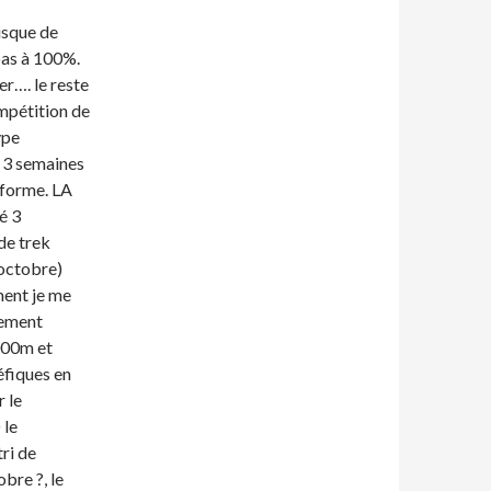
isque de
pas à 100%.
er…. le reste
mpétition de
ype
e 3 semaines
 forme. LA
sé 3
de trek
(octobre)
ement je me
rement
2000m et
éfiques en
 le
 le
ri de
bre ?, le