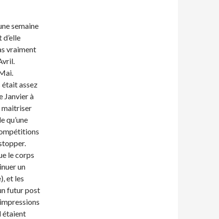
’une semaine
 d’elle
pas vraiment
vril.
 Mai.
 était assez
e Janvier à
 maitriser
le qu’une
 compétitions
stopper.
ue le corps
inuer un
, et les
un futur post
 impressions
l étaient