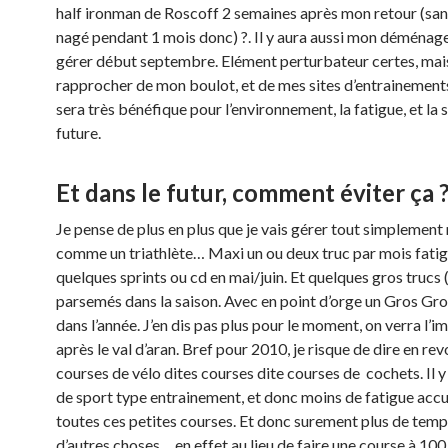
half ironman de Roscoff 2 semaines après mon retour (san
nagé pendant 1 mois donc) ?. Il y aura aussi mon déménag
gérer début septembre. Elément perturbateur certes, mais
rapprocher de mon boulot, et de mes sites d’entrainements
sera très bénéfique pour l’environnement, la fatigue, et la 
future.
Et dans le futur, comment éviter ça 
Je pense de plus en plus que je vais gérer tout simplement
comme un triathlète… Maxi un ou deux truc par mois fatig
quelques sprints ou cd en mai/juin. Et quelques gros trucs 
parsemés dans la saison. Avec en point d’orge un Gros Gr
dans l’année. J’en dis pas plus pour le moment, on verra l’i
après le val d’aran. Bref pour 2010, je risque de dire en rev
courses de vélo dites courses dite courses de cochets. Il y
de sport type entrainement, et donc moins de fatigue acc
toutes ces petites courses. Et donc surement plus de tem
d’autres choses….en effet au lieu de faire une course à 100 