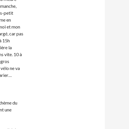
dimanche,
as-petit
mme en
 moi et mon
rgé, car pas
à 15h
ère la
s vite. 10 à
 gros
 vélo ne va
varier…
 thème du
nt une