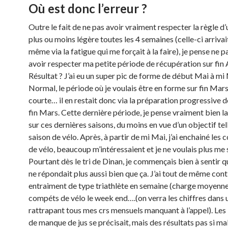
Où est donc l’erreur ?
Outre le fait de ne pas avoir vraiment respecter la règle d
plus ou moins légère toutes les 4 semaines (celle-ci arrivait
même via la fatigue qui me forçait à la faire), je pense ne 
avoir respecter ma petite période de récupération sur fin A
Résultat ? J’ai eu un super pic de forme de début Mai à mi
Normal, le période où je voulais être en forme sur fin Mars
courte… il en restait donc via la préparation progressive d
fin Mars. Cette dernière période, je pense vraiment bien la
sur ces dernières saisons, du moins en vue d’un objectif tel
saison de vélo. Après, à partir de mi Mai, j’ai enchainé les
de vélo, beaucoup m’intéressaient et je ne voulais plus me 
Pourtant dès le tri de Dinan, je commençais bien à sentir q
ne répondait plus aussi bien que ça. J’ai tout de même cont
entraiment de type triathlète en semaine (charge moyenne)
compéts de vélo le week end….(on verra les chiffres dans 
rattrapant tous mes crs mensuels manquant à l’appel). Les
de manque de jus se précisait, mais des résultats pas si ma