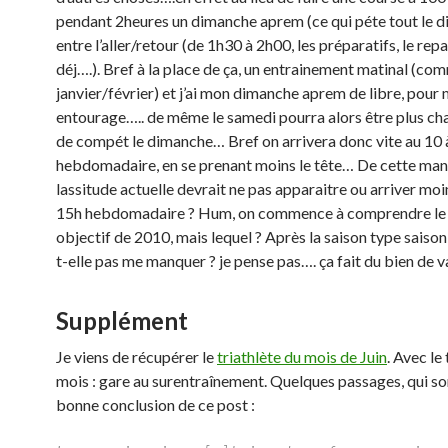
pendant 2heures un dimanche aprem (ce qui péte tout le 
entre l’aller/retour (de 1h30 à 2h00, les préparatifs, le rep
déj….). Bref à la place de ça, un entrainement matinal (co
janvier/février) et j’ai mon dimanche aprem de libre, pour
entourage….. de même le samedi pourra alors être plus cha
de compét le dimanche… Bref on arrivera donc vite au 10 
hebdomadaire, en se prenant moins le tête… De cette mani
lassitude actuelle devrait ne pas apparaitre ou arriver moin
15h hebdomadaire ? Hum, on commence à comprendre le
objectif de 2010, mais lequel ? Après la saison type saison
t-elle pas me manquer ? je pense pas…. ça fait du bien de 
Supplément
Je viens de récupérer le
triathlète du mois de Juin
. Avec le
mois : gare au surentraînement. Quelques passages, qui so
bonne conclusion de ce post :