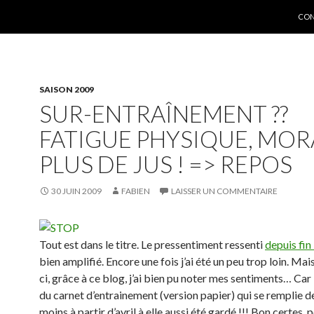
ALL
CON
SAISON 2009
SUR-ENTRAÎNEMENT ??
FATIGUE PHYSIQUE, MORA
PLUS DE JUS ! => REPOS
30 JUIN 2009
FABIEN
LAISSER UN COMMENTAIRE
Tout est dans le titre. Le pressentiment ressenti
depuis fin
bien amplifié. Encore une fois j’ai été un peu trop loin. Mai
ci, grâce à ce blog, j’ai bien pu noter mes sentiments… Car
du carnet d’entrainement (version papier) qui se remplie d
moins à partir d’avril à elle aussi été gardé !!! Bon certes, p