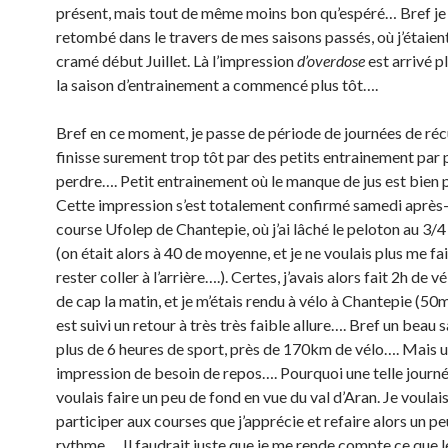
présent, mais tout de même moins bon qu’espéré… Bref je 
retombé dans le travers de mes saisons passés, où j’étaien
cramé début Juillet. Là l’impression
d’overdose
est arrivé p
la saison d’entrainement a commencé plus tôt….
Bref en ce moment, je passe de période de journées de réc
finisse surement trop tôt par des petits entrainement par 
perdre…. Petit entrainement où le manque de jus est bien 
Cette impression s’est totalement confirmé samedi après-
course Ufolep de Chantepie, où j’ai lâché le peloton au 3/4
(on était alors à 40 de moyenne, et je ne voulais plus me fa
rester coller à l’arrière….). Certes, j’avais alors fait 2h de 
de cap la matin, et je m’étais rendu à vélo à Chantepie (50
est suivi un retour à très très faible allure…. Bref un beau
plus de 6 heures de sport, près de 170km de vélo…. Mais 
impression de besoin de repos…. Pourquoi une telle journé
voulais faire un peu de fond en vue du val d’Aran. Je voulais
participer aux courses que j’apprécie et refaire alors un pe
rythme…. Il faudrait juste que je me rende compte ce que 