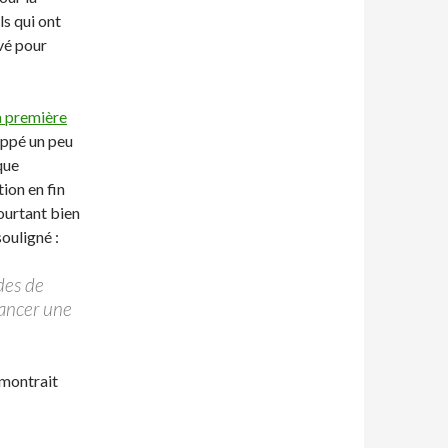
s qui ont
vé pour
a première
appé un peu
que
ion en fin
ourtant bien
souligné :
odes de
lancer une
montrait