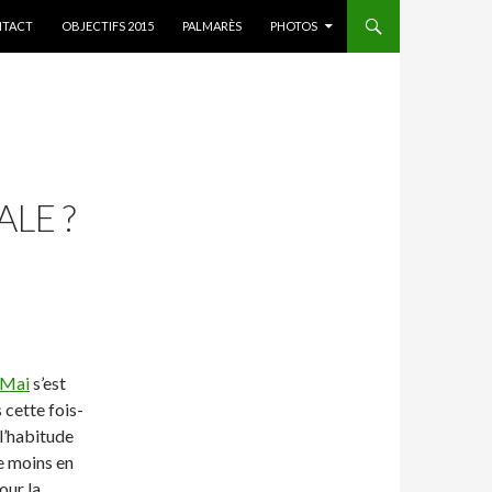
ER AU CONTENU
TACT
OBJECTIFS 2015
PALMARÈS
PHOTOS
LE ?
 Mai
s’est
s cette fois-
 l’habitude
e moins en
our la