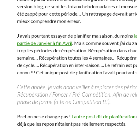
version blog, ce sont les totaux hebdomadaires et mensuel
été zappé pour cette période… Un rattrapage devrait arri
mieux comprendre mon erreur.
J’avais pourtant essayer de planifier ma saison, du moins
l
partie de Janvier à fin Avril
. Mais comme souvent j’ai du z
trop les périodes de récupération. Récupération dans cha
semaine… Récupération toutes les 4 semaines… Récupérat
de cycle…. Récupération en inter-saison…. Le refrain est p
connu !!! Cet unique post de planification l’avait pourtant 
Cette année, je vais donc veiller à replacer des péri
Récupération / Foncer / Pré-Compétition. Afin de re
phase de forme (dite de Compétition !!!).
Bref on ne se change pas !
L’autre post dit de planification
déjà que les repos n’étaient pas réellement respectés.