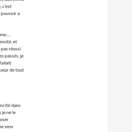
, c’est
r pouvoir a
alme….
ensité, et
 pas réussi
es passés, je
fallait
 peur de tout
incité dans
je ne le
poser
me sens