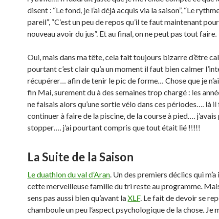
disent : “Le fond, je l’ai déjà acquis via la saison”, “Le rythme
pareil”, “C’est un peu de repos qu’il te faut maintenant pou
nouveau avoir du jus”. Et au final, on ne peut pas tout faire.
Oui, mais dans ma tête, cela fait toujours bizarre d’être c
pourtant c’est clair qu’a un moment il faut bien calmer l’int
récupérer… afin de tenir le pic de forme… Chose que je n’ai
fin Mai, surement du à des semaines trop chargé : les anné
ne faisais alors qu’une sortie vélo dans ces périodes…. là il 
continuer à faire de la piscine, de la course à pied…. j’avais
stopper…. j’ai pourtant compris que tout était lié !!!!!
La Suite de la Saison
Le duathlon du val d’Aran
. Un des premiers déclics qui m’a 
cette merveilleuse famille du tri reste au programme. Mais 
sens pas aussi bien qu’avant la
XLF
. Le fait de devoir se re
chamboule un peu l’aspect psychologique de la chose. Je 