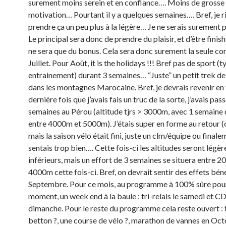
surement moins serein et en confiance…. Moins de grosse
motivation… Pourtant il y a quelques semaines…. Bref, je r
prendre ça un peu plus à la légère… Je ne serais surement 
Le principal sera donc de prendre du plaisir, et d’être finish
ne sera que du bonus. Cela sera donc surement la seule co
Juillet. Pour Août, it is the holidays !!! Bref pas de sport (t
entrainement) durant 3 semaines… “Juste” un petit trek d
dans les montagnes Marocaine. Bref, je devrais revenir en
dernière fois que j’avais fais un truc de la sorte, j’avais pas
semaines au Pérou (altitude tjrs > 3000m, avec 1 semaine 
entre 4000m et 5000m). J’étais super en forme au retour 
mais la saison vélo était fini, juste un clm/équipe ou final
sentais trop bien…. Cette fois-ci les altitudes seront légè
inférieurs, mais un effort de 3 semaines se situera entre 
4000m cette fois-ci. Bref, on devrait sentir des effets bén
Septembre. Pour ce mois, au programme à 100% sûre pour
moment, un week end à la baule : tri-relais le samedi et CD
dimanche. Pour le reste du programme cela reste ouvert : t
betton ?, une course de vélo ?, marathon de vannes en Octo