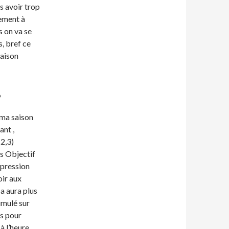
s avoir trop
ement à
 on va se
, bref ce
saison
?
 ma saison
ant ,
(2,3)
os Objectif
mpression
oir aux
 a aura plus
umulé sur
ps pour
à l’heure