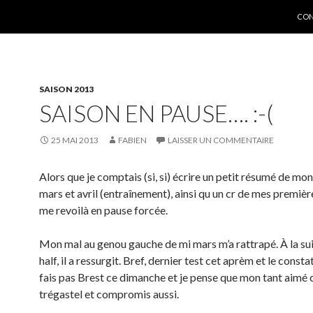
ALL
CON
SAISON 2013
SAISON EN PAUSE…. :-(
25 MAI 2013
FABIEN
LAISSER UN COMMENTAIRE
Alors que je comptais (si, si) écrire un petit résumé de mo
mars et avril (entraînement), ainsi qu un cr de mes premièr
me revoilà en pause forcée.
Mon mal au genou gauche de mi mars m’a rattrapé. À la su
half, il a ressurgit. Bref, dernier test cet aprèm et le constat 
fais pas Brest ce dimanche et je pense que mon tant aimé 
trégastel et compromis aussi.