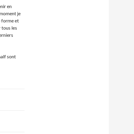
nir en
e moment je
e forme et
 tous les
erniers
alf sont