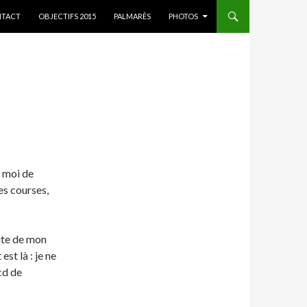
ER AU CONTENU
TACT
OBJECTIFS 2015
PALMARÈS
PHOTOS
n moi de
es courses,
ite de mon
est là : je ne
cd de