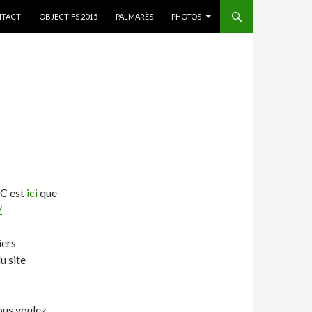
ER AU CONTENU
TACT
OBJECTIFS 2015
PALMARÈS
PHOTOS
 C est
ici
que
/
iers
u site
vous voulez