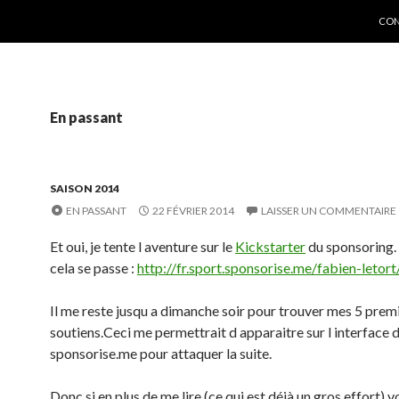
ALL
CON
En passant
SAISON 2014
EN PASSANT
22 FÉVRIER 2014
LAISSER UN COMMENTAIRE
Et oui, je tente l aventure sur le
Kickstarter
du sponsoring.
cela se passe :
http://fr.sport.sponsorise.me/fabien-letort
Il me reste jusqu a dimanche soir pour trouver mes 5 prem
soutiens.Ceci me permettrait d apparaitre sur l interface d
sponsorise.me pour attaquer la suite.
Donc si en plus de me lire (ce qui est déjà un gros effort) 