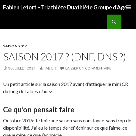
Fabien Letort – Triathlète Duathlète Groupe d'Age
ALLER
Recherche
AU
CONTENU
SAISON 2017
SAISON 2017 ? (DNF, DNS ?)
30 JUILLET 2017
FABIEN
LAISSER UN COMMENTAIRE
Un petit article sur la saison 2017 avant d’attaquer le mini CR
du long de l’alpes d’huez.
Ce qu’on pensait faire
Octobre 2016: Je finie une saison sans constance, sans trop de
disponibilité. J’ai eu le temps de réfléchir sur ce que j’aime, ce
que je gére, ce que j’apprécie.