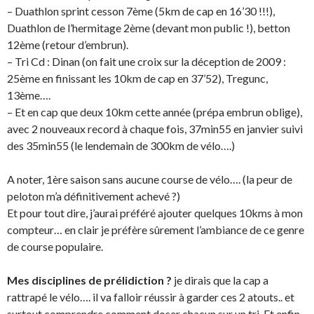
– Duathlon sprint cesson 7ème (5km de cap en 16’30 !!!),
Duathlon de l’hermitage 2ème (devant mon public !), betton
12ème (retour d’embrun).
– Tri Cd : Dinan (on fait une croix sur la déception de 2009 :
25ème en finissant les 10km de cap en 37’52), Tregunc,
13ème….
– Et en cap que deux 10km cette année (prépa embrun oblige),
avec 2 nouveaux record à chaque fois, 37min55 en janvier suivi
des 35min55 (le lendemain de 300km de vélo….)
A noter, 1ère saison sans aucune course de vélo…. (la peur de
peloton m’a définitivement achevé ?)
Et pour tout dire, j’aurai préféré ajouter quelques 10kms à mon
compteur… en clair je préfère sûrement l’ambiance de ce genre
de course populaire.
Mes disciplines de prélidiction ?
je dirais que la cap a
rattrapé le vélo…. il va falloir réussir à garder ces 2 atouts.. et
surtout comprendre comment doser chacun sur un tri. Et enfin