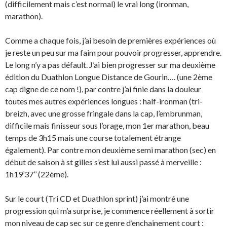
(difficilement mais c’est normal) le vrai long (ironman,
marathon).
Comme a chaque fois, j’ai besoin de premières expériences où
je reste un peu sur ma faim pour pouvoir progresser, apprendre.
Le long n’y a pas défault. J’ai bien progresser sur ma deuxième
édition du Duathlon Longue Distance de Gourin…. (une 2ème
cap digne de ce nom !), par contre j’ai finie dans la douleur
toutes mes autres expériences longues : half-ironman (tri-
breizh, avec une grosse fringale dans la cap, l’embrunman,
difficile mais finisseur sous l’orage, mon 1er marathon, beau
temps de 3h15 mais une course totalement étrange
également). Par contre mon deuxième semi marathon (sec) en
début de saison à st gilles s’est lui aussi passé à merveille :
1h19’37’’ (22ème).
Sur le court (Tri CD et Duathlon sprint) j’ai montré une
progression qui m’a surprise, je commence réellement à sortir
mon niveau de cap sec sur ce genre d’enchainement court :