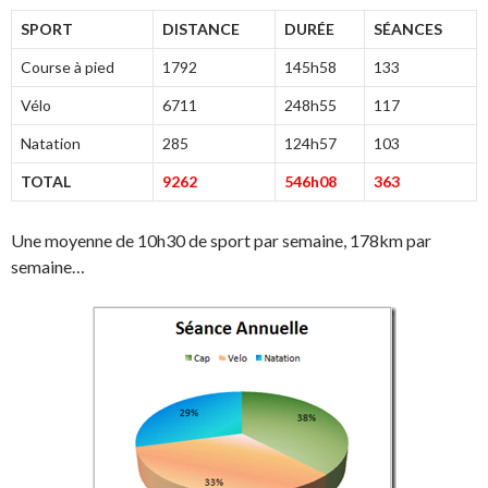
SPORT
DISTANCE
DURÉE
SÉANCES
Course à pied
1792
145h58
133
Vélo
6711
248h55
117
Natation
285
124h57
103
TOTAL
9262
546h08
363
Une moyenne de 10h30 de sport par semaine, 178km par
semaine…