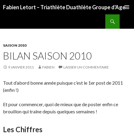
Fabien Letort – Triathlète Duathlète Groupe d'Age
ALLER
Recherche
AU
CONTENU
SAISON 2010
BILAN SAISON 2010
9 JANVIER 2011
FABIEN
LAISSER UN COMMENTAIRE
Tout d’abord bonne année puisque c’est le 1er post de 2011
(enfin !)
Et pour commencer, quoi de mieux que de poster enfin ce
brouillon qui traîne depuis quelques semaines !
Les Chiffres