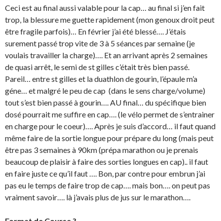
Ceci est au final aussi valable pour la cap… au final si j’en fait
trop, la blessure me guette rapidement (mon genoux droit peut
être fragile parfois)… En février j’ai été blessé…. J’étais
surement passé trop vite de 3 à 5 séances par semaine (je
voulais travailler la charge)…. Et an arrivant après 2 semaines
de quasi arrêt, le semi de st gilles c’était très bien passé.
Pareil… entre st gilles et la duathlon de gourin, l’épaule m’a
géne… et malgré le peu de cap (dans le sens charge/volume)
tout s’est bien passé à gourin…. AU final… du spécifique bien
dosé pourrait me suffire en cap…. (le vélo permet de s’entrainer
en charge pour le coeur)…. Après je suis d’accord… il faut quand
même faire de la sortie longue pour prépare du long (mais peut
être pas 3 semaines à 90km (prépa marathon ou je prenais
beaucoup de plaisir à faire des sorties longues en cap).. il faut
en faire juste ce qu’il faut …. Bon, par contre pour embrun j’ai
pas eu le temps de faire trop de cap…. mais bon…. on peut pas
vraiment savoir…. là j’avais plus de jus sur le marathon….
Format de Course ?