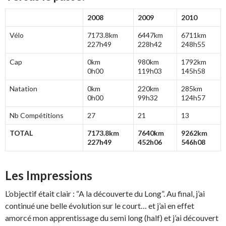
2008
2009
2010
Vélo
7173.8km
6447km
6711km
227h49
228h42
248h55
Cap
0km
980km
1792km
0h00
119h03
145h58
Natation
0km
220km
285km
0h00
99h32
124h57
Nb Compétitions
27
21
13
TOTAL
7173.8km
7640km
9262km
227h49
452h06
546h08
Les Impressions
L’objectif était clair : “A la découverte du Long”. Au final, j’ai
continué une belle évolution sur le court… et j’ai en effet
amorcé mon apprentissage du semi long (half) et j’ai découvert